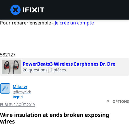
Pour réparer ensemble -
Je crée un compte
582127
PowerBeats3 Wireless Earphones Dr. Dre
20 questions
|
2 pièces
Mike w
@fixmydick
Rep: 1
OPTIONS
PUBLIÉ:
2 AOÛT 2019
Wire insulation at ends broken exposing
wires