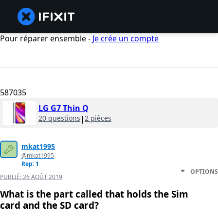
Pour réparer ensemble -
Je crée un compte
587035
LG G7 Thin Q
20 questions
|
2 pièces
mkat1995
@mkat1995
Rep: 1
OPTIONS
PUBLIÉ:
26 AOÛT 2019
What is the part called that holds the Sim
card and the SD card?