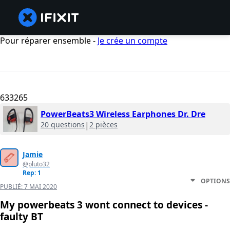
Pour réparer ensemble -
Je crée un compte
633265
PowerBeats3 Wireless Earphones Dr. Dre
20 questions
|
2 pièces
Jamie
@pluto32
Rep: 1
OPTIONS
PUBLIÉ:
7 MAI 2020
My powerbeats 3 wont connect to devices -
faulty BT