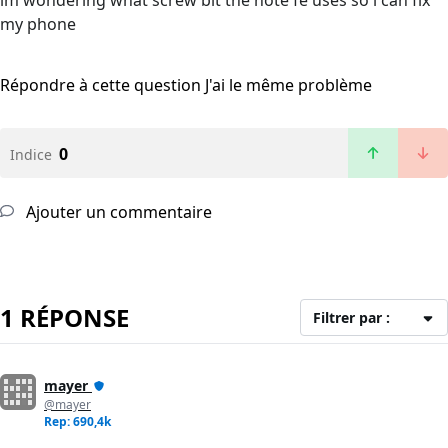
im wondering what screw bit the note fe uses so i can fix
my phone
Répondre à cette question
J'ai le même problème
0
Indice
Ajouter un commentaire
1 RÉPONSE
Filtrer par :
mayer
@mayer
Rep: 690,4k