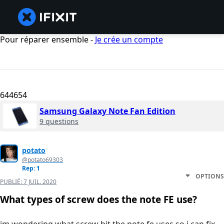
Pour réparer ensemble -
Je crée un compte
644654
Samsung Galaxy Note Fan Edition
9 questions
potato
@potato69303
Rep: 1
OPTIONS
PUBLIÉ:
7 JUIL. 2020
What types of screw does the note FE use?