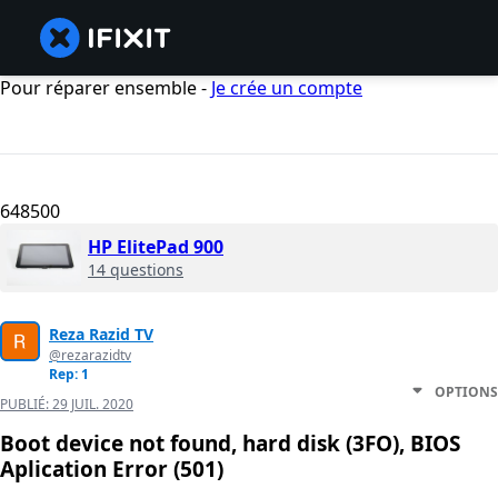
Pour réparer ensemble -
Je crée un compte
648500
HP ElitePad 900
14 questions
Reza Razid TV
@rezarazidtv
Rep: 1
OPTIONS
PUBLIÉ:
29 JUIL. 2020
Boot device not found, hard disk (3FO), BIOS
Aplication Error (501)