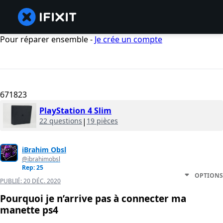
Pour réparer ensemble -
Je crée un compte
671823
PlayStation 4 Slim
22 questions
|
19 pièces
iBrahim Obsl
@ibrahimobsl
Rep: 25
OPTIONS
PUBLIÉ:
20 DÉC. 2020
Pourquoi je n’arrive pas à connecter ma
manette ps4