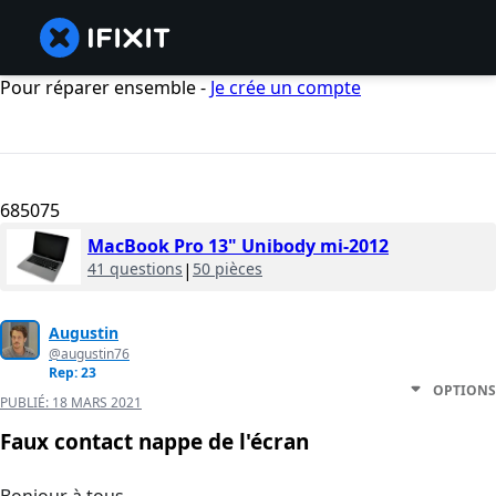
Pour réparer ensemble -
Je crée un compte
685075
MacBook Pro 13" Unibody mi-2012
41 questions
|
50 pièces
Augustin
@augustin76
Rep: 23
OPTIONS
PUBLIÉ:
18 MARS 2021
Faux contact nappe de l'écran