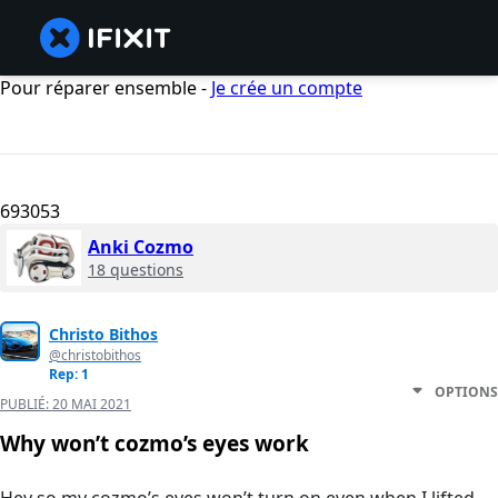
Pour réparer ensemble -
Je crée un compte
693053
Anki Cozmo
18 questions
Christo Bithos
@christobithos
Rep: 1
OPTIONS
PUBLIÉ:
20 MAI 2021
Why won’t cozmo’s eyes work