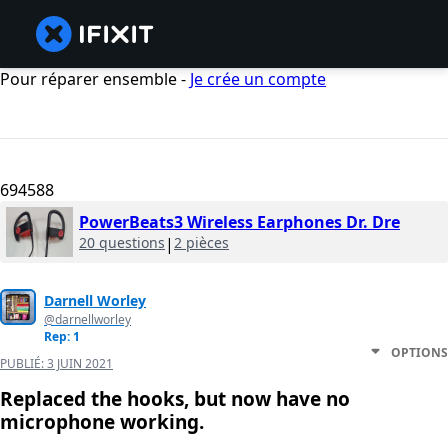
Pour réparer ensemble -
Je crée un compte
694588
PowerBeats3 Wireless Earphones Dr. Dre
20 questions
|
2 pièces
Darnell Worley
@darnellworley
Rep: 1
OPTIONS
PUBLIÉ:
3 JUIN 2021
Replaced the hooks, but now have no
microphone working.