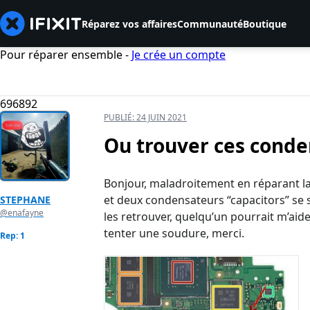
Réparez vos affaires
Communauté
Boutique
Pour réparer ensemble -
Je crée un compte
696892
PUBLIÉ:
24 JUIN 2021
Ou trouver ces cond
Bonjour, maladroitement en réparant la 
et deux condensateurs “capacitors” se s
STEPHANE
@enafayne
les retrouver, quelqu’un pourrait m’aide
tenter une soudure, merci.
Rep: 1