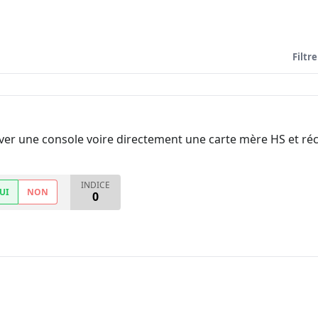
Filtre
ouver une console voire directement une carte mère HS et r
INDICE
UI
NON
0