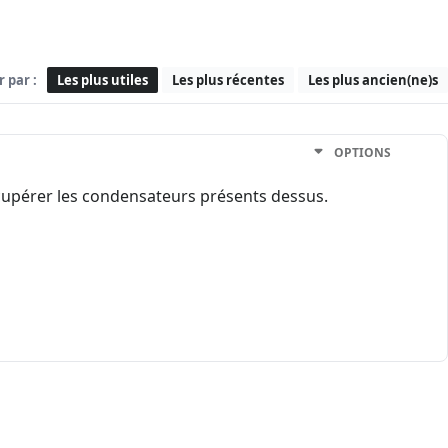
r par :
Les plus utiles
Les plus récentes
Les plus ancien(ne)s
OPTIONS
écupérer les condensateurs présents dessus.