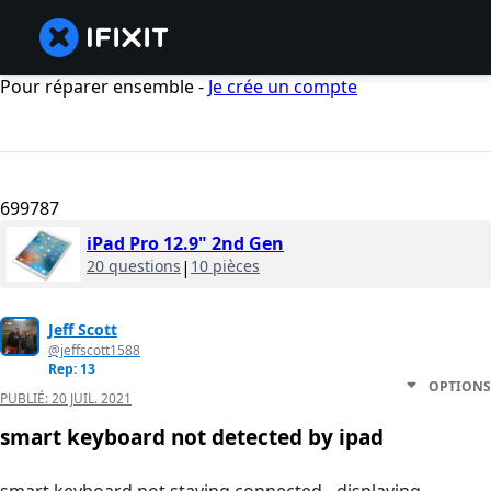
Pour réparer ensemble -
Je crée un compte
699787
iPad Pro 12.9" 2nd Gen
20 questions
|
10 pièces
Jeff Scott
@jeffscott1588
Rep: 13
OPTIONS
PUBLIÉ:
20 JUIL. 2021
smart keyboard not detected by ipad