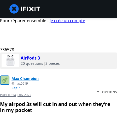
Pour réparer ensemble -
Je crée un compte
736578
AirPods 3
20 questions
|
3 pièces
Max Champion
@max0619
Rep: 1
OPTIONS
PUBLIÉ:
14 JUIN 2022
My airpod 3s will cut in and out when they’re
in my pocket