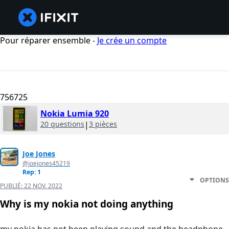
Pour réparer ensemble -
Je crée un compte
756725
Nokia Lumia 920
20 questions
|
3 pièces
Joe Jones
@joejones45219
Rep: 1
OPTIONS
PUBLIÉ:
22 NOV. 2022
Why is my nokia not doing anything