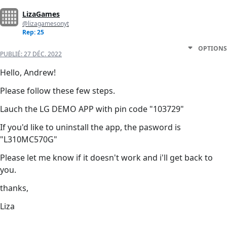
LizaGames
@lizagamesonyt
Rep: 25
OPTIONS
PUBLIÉ:
27 DÉC. 2022
Hello, Andrew!
Please follow these few steps.
Lauch the LG DEMO APP with pin code "103729"
If you'd like to uninstall the app, the pasword is
"L310MC570G"
Please let me know if it doesn't work and i'll get back to
you.
thanks,
Liza