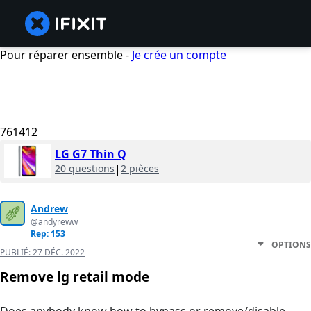
Pour réparer ensemble -
Je crée un compte
761412
LG G7 Thin Q
20 questions
|
2 pièces
Andrew
@andyreww
Rep: 153
OPTIONS
PUBLIÉ:
27 DÉC. 2022
Remove lg retail mode