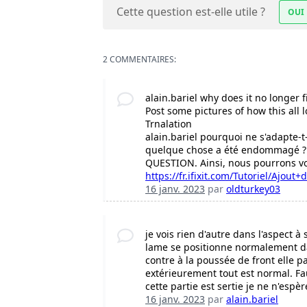
Cette question est-elle utile ?
OUI
2 COMMENTAIRES:
alain.bariel why does it no longer
Post some pictures of how this all
Trnalation
alain.bariel pourquoi ne s'adapte-t-
quelque chose a été endommagé ? P
QUESTION. Ainsi, nous pourrons vo
https://fr.ifixit.com/Tutoriel/Ajout+d'
16 janv. 2023
par
oldturkey03
je vois rien d'autre dans l'aspect à 
lame se positionne normalement dan
contre à la poussée de front elle pa
extérieurement tout est normal. Fa
cette partie est sertie je ne n'espè
16 janv. 2023
par
alain.bariel