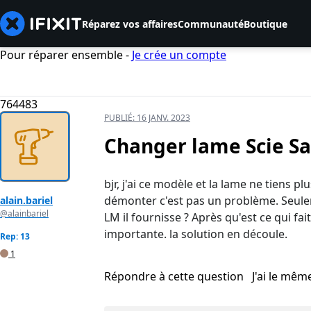
Réparez vos affaires
Communauté
Boutique
Pour réparer ensemble -
Je crée un compte
764483
PUBLIÉ:
16 JANV. 2023
Changer lame Scie Sa
bjr, j'ai ce modèle et la lame ne tiens p
démonter c'est pas un problème. Seule
alain.bariel
@alainbariel
LM il fournisse ? Après qu'est ce qui fait
importante. la solution en découle.
Rep: 13
1
Répondre à cette question
J'ai le mê