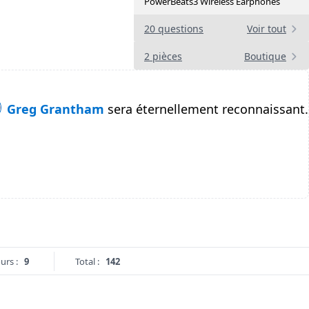
PowerBeats3 Wireless Earphones
20 questions
Voir tout
2 pièces
Boutique
Greg Grantham
sera éternellement reconnaissant.
urs :
9
Total :
142