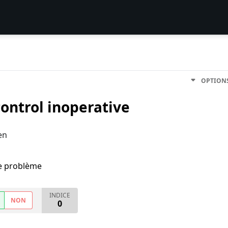
OPTION
ontrol inoperative
en
me problème
INDICE
NON
0