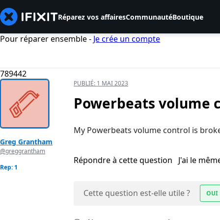
Réparez vos affaires
Communauté
Boutique
Pour réparer ensemble -
Je crée un compte
789442
PUBLIÉ:
1 MAI 2023
Powerbeats volume c
My Powerbeats volume control is brok
Greg Grantham
@greggrantham
Répondre à cette question
J'ai le mê
Rep: 1
Cette question est-elle utile ?
OUI