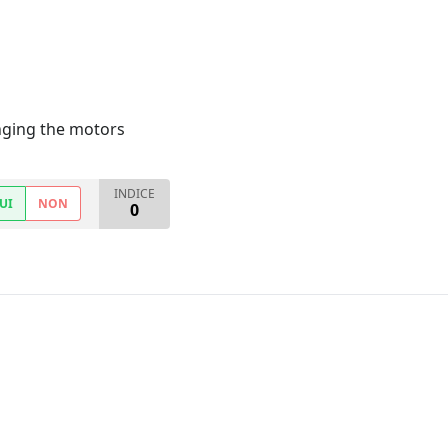
nging the motors
INDICE
UI
NON
0