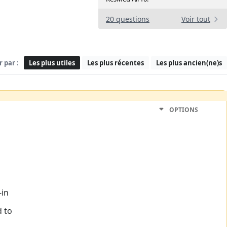
20 questions
Voir tout
r par :
Les plus utiles
Les plus récentes
Les plus ancien(ne)s
OPTIONS
-in
d to