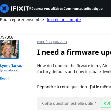
Réparez vos affaires
Communauté
Boutique
Pour réparer ensemble -
Je crée un compte
797368
PUBLIÉ:
17 JUIN 2023
I need a firmware up
How do I update the firware in my Airs
Lynne Tarras
@lynnetarras
factory defaults and now it is back-leve
Rep: 1
Répondre à cette question
J'ai le mê
Cette question est-elle utile ?
OUI