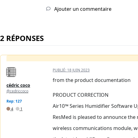
Ajouter un commentaire
2 RÉPONSES
PUBLIÉ:
18 JUIN 2023
from the product documentation
cédric coco
@cedriccoco
PRODUCT CORRECTION
Rep: 127
Air10™ Series Humidifier Software 
4
1
ResMed is pleased to announce the re
wireless communications module, we w