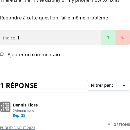
There is a line in the display of my phone, how to fix it?
Répondre à cette question
J'ai le même problème
1
Indice
Ajouter un commentaire
1 RÉPONSE
Filtrer par :
Dennis Fiore
@dennisfiore
Rep: 25
OPTIONS
PUBLIÉ:
3 AOÛT 2023