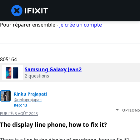
Pour réparer ensemble -
Je crée un compte
805164
Samsung Galaxy Jean2
2 questions
Rinku Prajapati
@rinkuprajapati
Rep: 13
OPTIONS
PUBLIÉ:
3 AOÛT 2023
The display line phone, how to fix it?