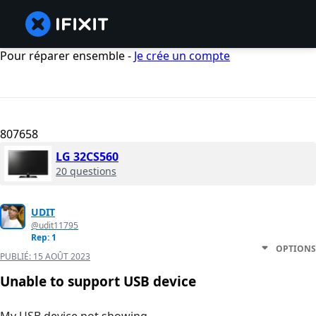
Pour réparer ensemble -
Je crée un compte
807658
LG 32CS560
20 questions
UDIT
@udit11795
Rep: 1
OPTIONS
PUBLIÉ:
15 AOÛT 2023
Unable to support USB device