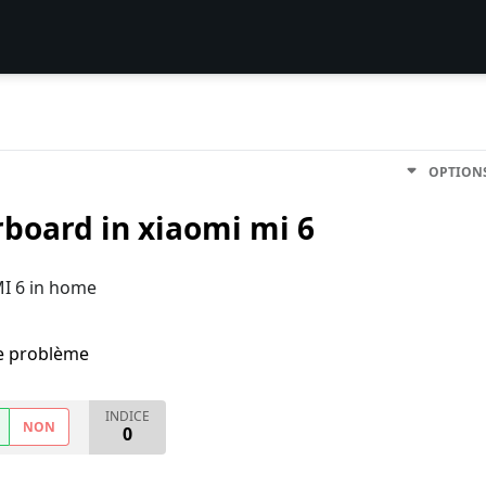
OPTION
board in xiaomi mi 6
MI 6 in home
me problème
INDICE
NON
0