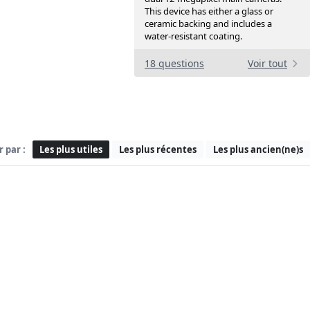
This device has either a glass or
ceramic backing and includes a
water-resistant coating.
18 questions
Voir tout
r par :
Les plus utiles
Les plus récentes
Les plus ancien(ne)s