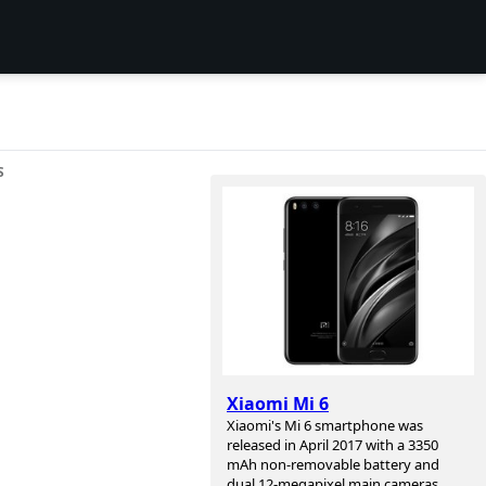
S
Xiaomi Mi 6
Xiaomi's Mi 6 smartphone was
released in April 2017 with a 3350
mAh non-removable battery and
dual 12-megapixel main cameras.