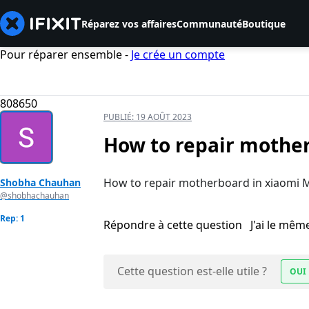
Réparez vos affaires
Communauté
Boutique
Pour réparer ensemble -
Je crée un compte
808650
PUBLIÉ:
19 AOÛT 2023
How to repair mother
How to repair motherboard in xiaomi 
Shobha Chauhan
@shobhachauhan
Rep: 1
Répondre à cette question
J'ai le mê
Cette question est-elle utile ?
OUI