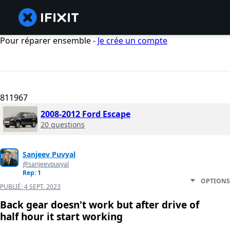
Pour réparer ensemble -
Je crée un compte
811967
2008-2012 Ford Escape
20 questions
Sanjeev Puvyal
@sanjeevpuvyal
Rep: 1
OPTIONS
PUBLIÉ:
4 SEPT. 2023
Back gear doesn't work but after drive of
half hour it start working