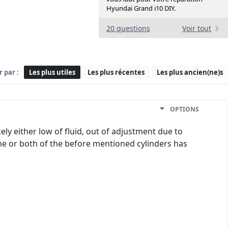
Hyundai Grand i10 DIY.
20 questions
Voir tout
r par :
Les plus utiles
Les plus récentes
Les plus ancien(ne)s
OPTIONS
ely either low of fluid, out of adjustment due to
one or both of the before mentioned cylinders has