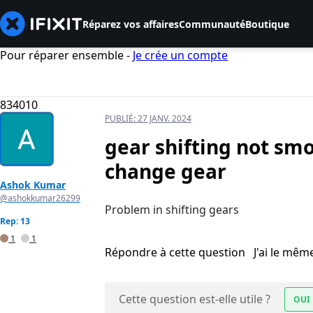
Réparez vos affaires
Communauté
Boutique
Pour réparer ensemble -
Je crée un compte
834010
PUBLIÉ:
27 JANV. 2024
gear shifting not smo
change gear
Ashok Kumar
@ashokkumar26299
Problem in shifting gears
Rep: 13
1
1
Répondre à cette question
J'ai le mê
Cette question est-elle utile ?
OUI