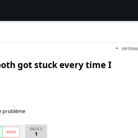
OPTION
oth got stuck every time I
me problème
INDICE
NON
1