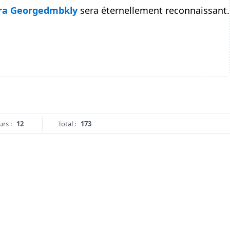
ra Georgedmbkly
sera éternellement reconnaissant.
urs :
12
Total :
173