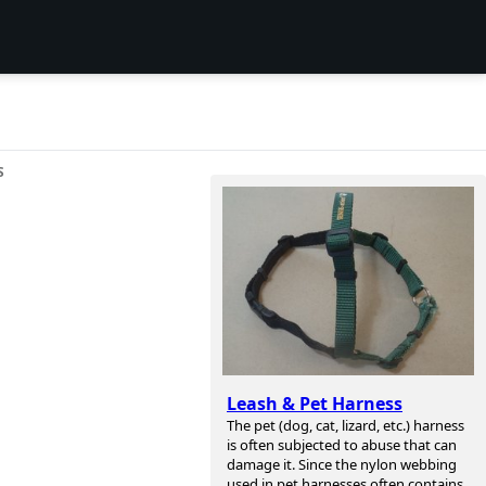
S
Leash & Pet Harness
The pet (dog, cat, lizard, etc.) harness
is often subjected to abuse that can
damage it. Since the nylon webbing
used in pet harnesses often contains