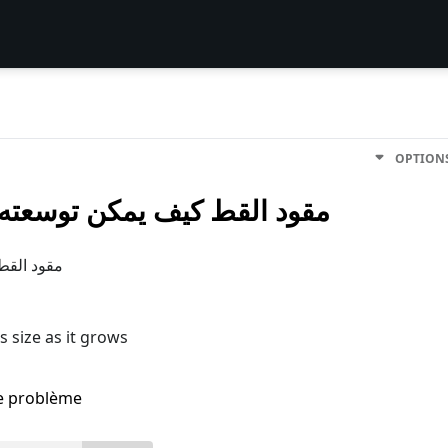
OPTION
مقود القط كيف يمكن توسعته 
مقود القط
s size as it grows
me problème