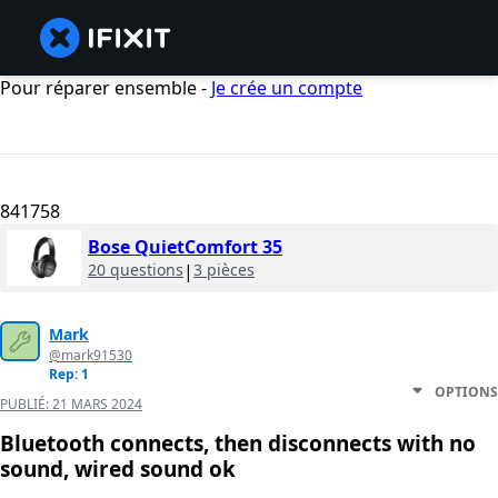
Pour réparer ensemble -
Je crée un compte
841758
Bose QuietComfort 35
20 questions
|
3 pièces
Mark
@mark91530
Rep: 1
OPTIONS
PUBLIÉ:
21 MARS 2024
Bluetooth connects, then disconnects with no
sound, wired sound ok