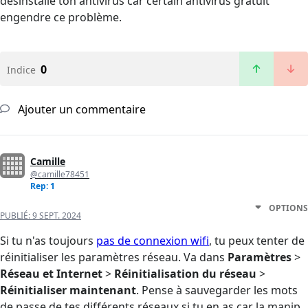
désinstalle ton antivirus car certain antivirus gratuit
engendre ce problème.
0
Indice
Ajouter un commentaire
Camille
@camille78451
Rep: 1
OPTIONS
PUBLIÉ:
9 SEPT. 2024
Si tu n'as toujours
pas de connexion wifi
, tu peux tenter de
réinitialiser les paramètres réseau. Va dans
Paramètres
>
Réseau et Internet
>
Réinitialisation du réseau
>
Réinitialiser maintenant
. Pense à sauvegarder les mots
de passe de tes différents réseaux si tu en as car la manip