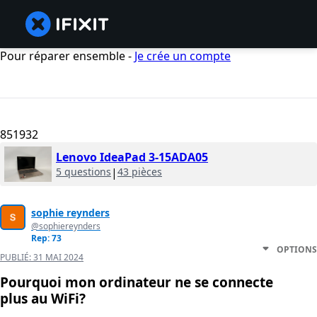
Pour réparer ensemble -
Je crée un compte
851932
Lenovo IdeaPad 3-15ADA05
5 questions
|
43 pièces
sophie reynders
@sophiereynders
Rep: 73
OPTIONS
PUBLIÉ:
31 MAI 2024
Pourquoi mon ordinateur ne se connecte
plus au WiFi?