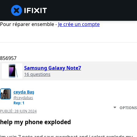
Pour réparer ensemble -
Je crée un compte
856957
Samsung Galaxy Note7
16 questions
ceyda Baş
@ceydabas
Rep: 1
OPTIONS
PUBLIÉ:
28 JUIN 2024
help my phone exploded