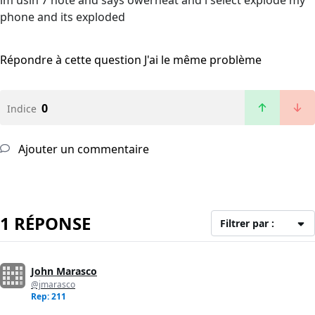
im usin 7 note and says owerheat and i select explode my
phone and its exploded
Répondre à cette question
J'ai le même problème
0
Indice
Ajouter un commentaire
1 RÉPONSE
Filtrer par :
John Marasco
@jmarasco
Rep: 211