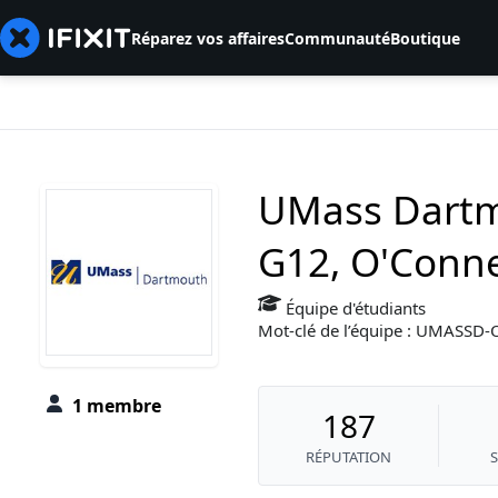
Réparez vos affaires
Communauté
Boutique
UMass Dartm
G12, O'Conne
Équipe d'étudiants
Mot-clé de l’équipe : UMASS
1 membre
187
RÉPUTATION