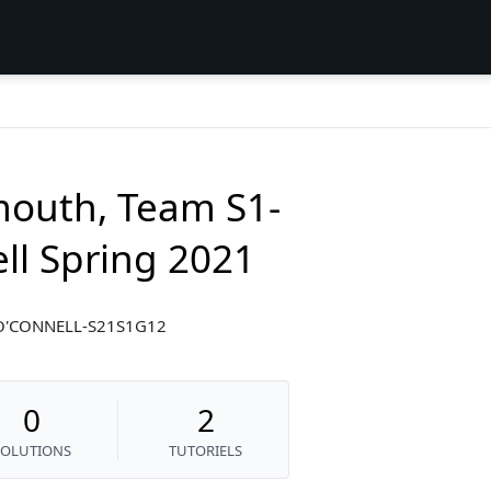
outh, Team S1-
ll Spring 2021
D-O'CONNELL-S21S1G12
0
2
SOLUTIONS
TUTORIELS