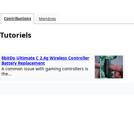
Contributions
Membres
Tutoriels
8bitDo Ultimate C 2.4g Wireless Controller
Battery Replacement
A common issue with gaming controllers is
the...