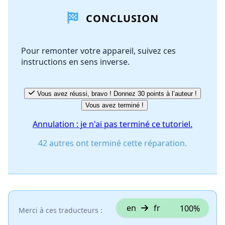
CONCLUSION
Ajouter un commentaire
Pour remonter votre appareil, suivez ces
instructions en sens inverse.
Annuler
Publier un commentaire
Vous avez réussi, bravo ! Donnez 30 points à l’auteur !
Vous avez terminé !
Annulation : je n'ai pas terminé ce tutoriel.
42 autres ont terminé cette réparation.
en
fr
100%
Merci à ces traducteurs :