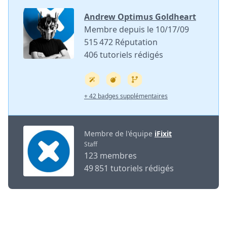
Andrew Optimus Goldheart
Membre depuis le 10/17/09
515 472 Réputation
406 tutoriels rédigés
+ 42 badges supplémentaires
Membre de l'équipe
iFixit
Staff
123 membres
49 851 tutoriels rédigés