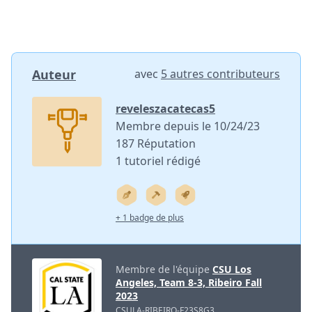
Auteur
avec
5 autres contributeurs
reveleszacatecas5
Membre depuis le 10/24/23
187 Réputation
1 tutoriel rédigé
+ 1 badge de plus
Membre de l'équipe
CSU Los
Angeles, Team 8-3, Ribeiro Fall
2023
CSULA-RIBEIRO-F23S8G3