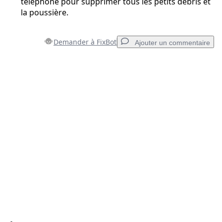
téléphone pour supprimer tous les petits débris et
la poussière.
Demander à FixBot
Ajouter un commentaire
Ajouter un commentaire
Ajouter un commentaire
Annuler
Publier un commentaire