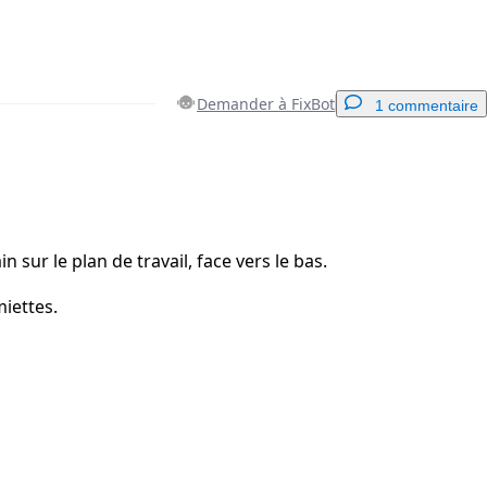
Demander à FixBot
1 commentaire
Ajouter un commentaire
in sur le plan de travail, face vers le bas.
miettes.
Annuler
Publier un commentaire