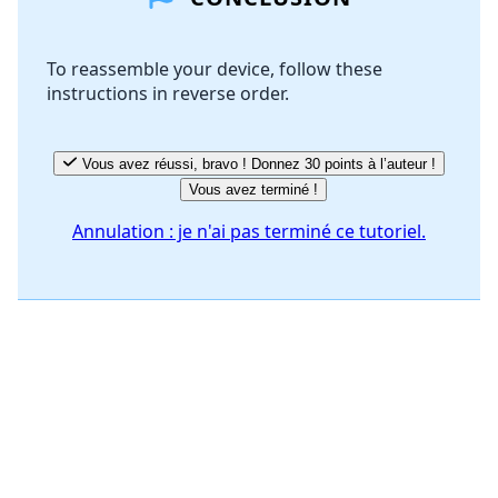
Ajouter un commentaire
To reassemble your device, follow these
instructions in reverse order.
Annuler
Publier un commentaire
Vous avez réussi, bravo ! Donnez 30 points à l’auteur !
Vous avez terminé !
Annulation : je n'ai pas terminé ce tutoriel.