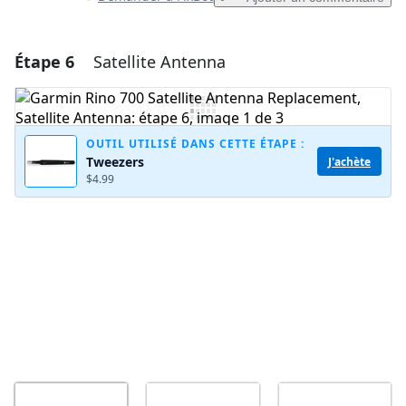
Étape 6
Satellite Antenna
Ajouter un commentaire
Ajouter un commentaire
OUTIL UTILISÉ DANS CETTE ÉTAPE :
Tweezers
J'achète
$4.99
Annuler
Publier un commentaire