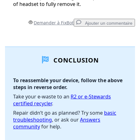
of headset to fully remove it.
Demander à FixBot
Ajouter un commentaire
Ajouter un commentaire
CONCLUSION
Ajouter un commentaire
To reassemble your device, follow the above
steps in reverse order.
Annuler
Publier un commentaire
Take your e-waste to an
R2 or e-Stewards
certified recycler
.
Repair didn’t go as planned? Try some
basic
troubleshooting
, or ask our
Answers
community
for help.