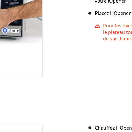
votre iOpener.
Placez l'iOpener
Pour les mic
le plateau to
de surchauffe
Chauffez l'iOpe