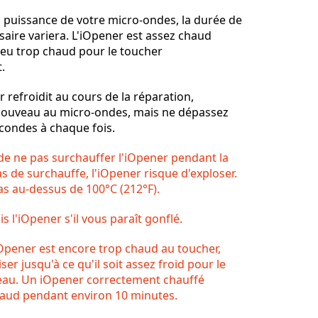
a puissance de votre micro-ondes, la durée de
Annuler
Publier un commentaire
aire variera. L'iOpener est assez chaud
 peu trop chaud pour le toucher
.
refroidit au cours de la réparation,
 nouveau au micro-ondes, mais ne dépassez
econdes à chaque fois.
 de ne pas surchauffer l'iOpener pendant la
as de surchauffe, l'iOpener risque d'exploser.
as au-dessus de 100°C (212°F).
 l'iOpener s'il vous paraît gonflé.
'iOpener est encore trop chaud au toucher,
iser jusqu'à ce qu'il soit assez froid pour le
eau. Un iOpener correctement chauffé
haud pendant environ 10 minutes.