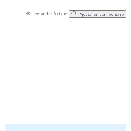
Demander à FixBot
Ajouter un commentaire
Ajouter un commentaire
Ajouter un commentaire
Annuler
Publier un commentaire