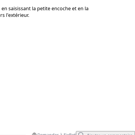
en saisissant la petite encoche et en la
Annuler
Publier un commentaire
rs l'extérieur.
Demander à FixBot