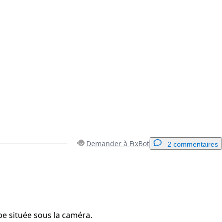
Demander à FixBot
2 commentaires
Ajouter un commentaire
ppe située sous la caméra.