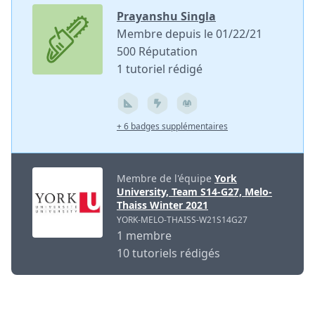
Prayanshu Singla
Membre depuis le 01/22/21
500 Réputation
1 tutoriel rédigé
+ 6 badges supplémentaires
Membre de l'équipe
York
University, Team S14-G27, Melo-
Thaiss Winter 2021
YORK-MELO-THAISS-W21S14G27
1 membre
10 tutoriels rédigés