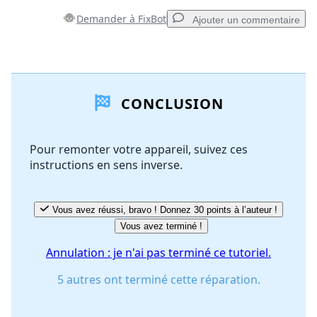
Demander à FixBot
Ajouter un commentaire
Ajouter un commentaire
CONCLUSION
Ajouter un commentaire
Pour remonter votre appareil, suivez ces
instructions en sens inverse.
Annuler
Publier un commentaire
Vous avez réussi, bravo ! Donnez 30 points à l’auteur !
Vous avez terminé !
Annulation : je n'ai pas terminé ce tutoriel.
5 autres ont terminé cette réparation.