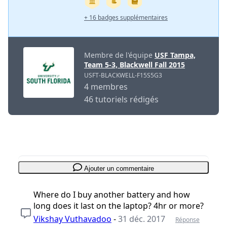
+ 16 badges supplémentaires
Membre de l'équipe
USF Tampa,
Team 5-3, Blackwell Fall 2015
USFT-BLACKWELL-F15S5G3
4 membres
46 tutoriels rédigés
Ajouter un commentaire
Where do I buy another battery and how
long does it last on the laptop? 4hr or more?
Vikshay Vuthavadoo
-
31 déc. 2017
Réponse