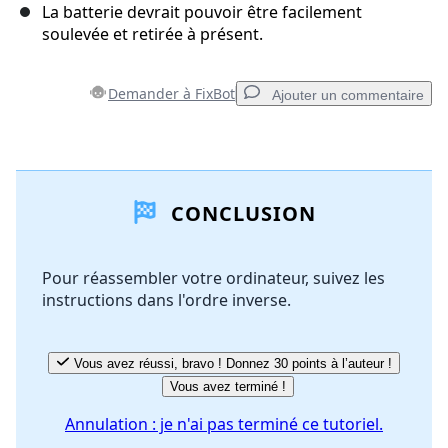
La batterie devrait pouvoir être facilement
soulevée et retirée à présent.
Demander à FixBot
Ajouter un commentaire
Ajouter un commentaire
CONCLUSION
Ajouter un commentaire
Pour réassembler votre ordinateur, suivez les
instructions dans l'ordre inverse.
Annuler
Publier un commentaire
Vous avez réussi, bravo ! Donnez 30 points à l’auteur !
Vous avez terminé !
Annulation : je n'ai pas terminé ce tutoriel.