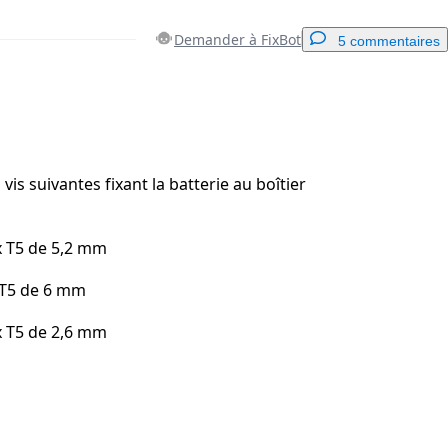
Demander à FixBot
5 commentaires
Ajouter un commentaire
 vis suivantes fixant la batterie au boîtier
Annuler
Publier un commentaire
x T5 de 5,2 mm
 T5 de 6 mm
x T5 de 2,6 mm