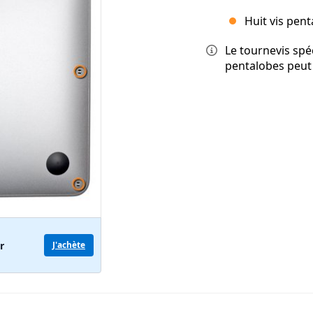
Huit vis pen
Le tournevis spéc
pentalobes peut
r
J'achète