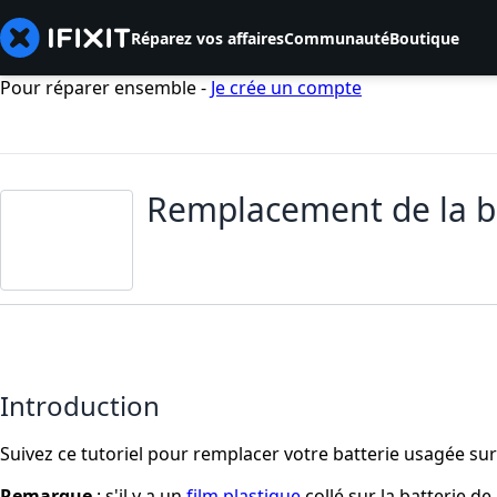
Réparez vos affaires
Communauté
Boutique
Pour réparer ensemble -
Je crée un compte
Remplacement de la b
Introduction
Suivez ce tutoriel pour remplacer votre batterie usagée su
Remarque
: s'il y a un
film plastique
collé sur la batterie de