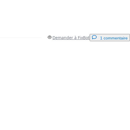
Demander à FixBot
1 commentaire
Ajouter un commentaire
Annuler
Publier un commentaire