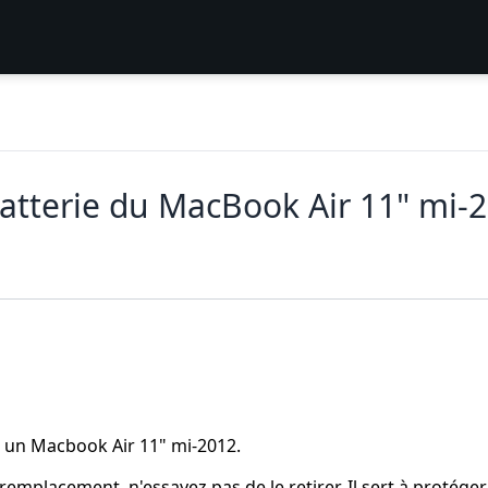
atterie du MacBook Air 11" mi-
r un Macbook Air 11" mi-2012.
 remplacement, n'essayez pas de le retirer. Il sert à protéger