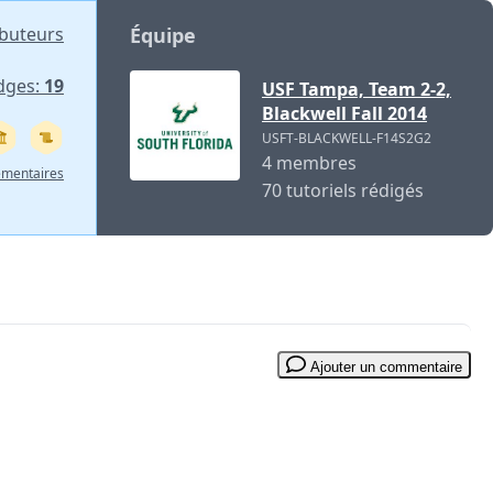
ibuteurs
Équipe
dges:
19
USF Tampa, Team 2-2,
Blackwell Fall 2014
USFT-BLACKWELL-F14S2G2
4 membres
émentaires
70 tutoriels rédigés
Ajouter un commentaire