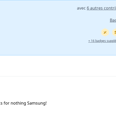
avec
6 autres contr
Ba
+ 16 badges suppl
anks for nothing Samsung!