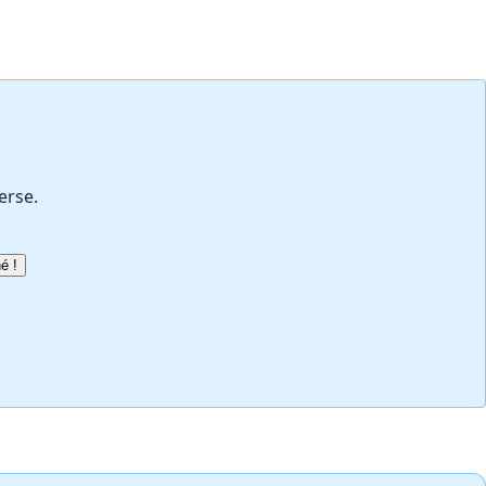
erse.
é !