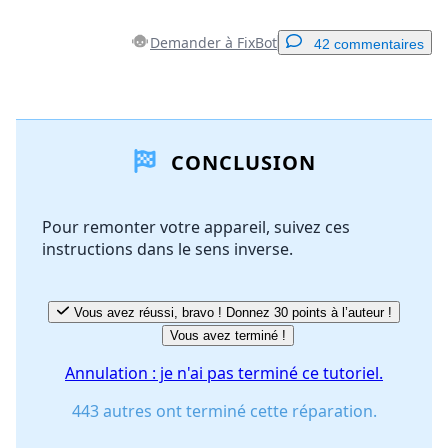
Demander à FixBot
42 commentaires
Ajouter un commentaire
CONCLUSION
Ajouter un commentaire
Pour remonter votre appareil, suivez ces
instructions dans le sens inverse.
Annuler
Publier un commentaire
Vous avez réussi, bravo ! Donnez 30 points à l’auteur !
Vous avez terminé !
Annulation : je n'ai pas terminé ce tutoriel.
443 autres ont terminé cette réparation.