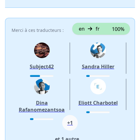
en
fr
100%
Merci à ces traducteurs :
Subject42
Sandra Hiller
Dina
Eliott Charbotel
Rafanomezantsoa
+1
et 1 autre ...