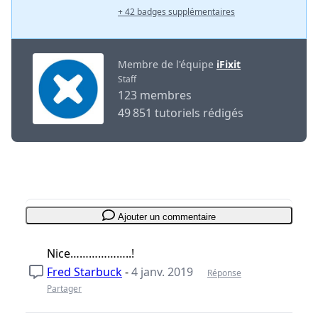
+ 42 badges supplémentaires
Membre de l'équipe
iFixit
Staff
123 membres
49 851 tutoriels rédigés
Ajouter un commentaire
Nice………………..!
Fred Starbuck
-
4 janv. 2019
Réponse
Partager