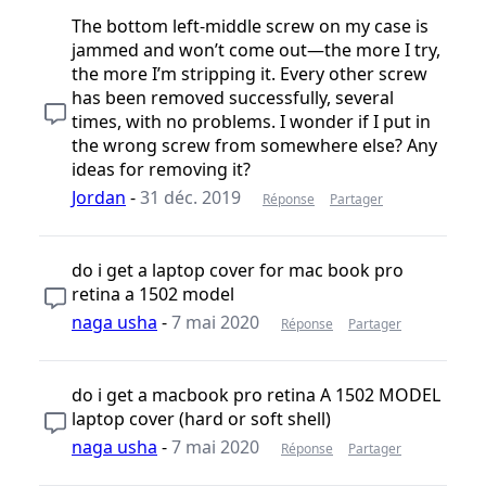
The bottom left-middle screw on my case is
jammed and won’t come out—the more I try,
the more I’m stripping it. Every other screw
has been removed successfully, several
times, with no problems. I wonder if I put in
the wrong screw from somewhere else? Any
ideas for removing it?
Jordan
-
31 déc. 2019
Réponse
Partager
do i get a laptop cover for mac book pro
retina a 1502 model
naga usha
-
7 mai 2020
Réponse
Partager
do i get a macbook pro retina A 1502 MODEL
laptop cover (hard or soft shell)
naga usha
-
7 mai 2020
Réponse
Partager