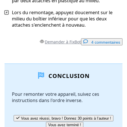
par deux attaches en plastique au milieu.
Lors du remontage, appuyez doucement sur le
milieu du boîtier inférieur pour que les deux
attaches s'enclenchent à nouveau.
Demander à FixBot
4 commentaires
Ajouter un commentaire
CONCLUSION
Ajouter un commentaire
Pour remonter votre appareil, suivez ces
instructions dans l'ordre inverse.
Annuler
Publier un commentaire
Vous avez réussi, bravo ! Donnez 30 points à l’auteur !
Vous avez terminé !