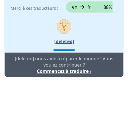
en
fr
88%
Merci à ces traducteurs :
[deleted]
[deleted] nous aide à réparer le monde ! Vous
voulez contribuer ?
Commencez à traduire ›