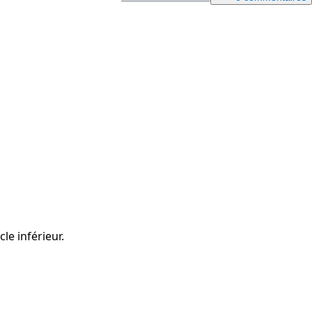
Ajouter un commentaire
Annuler
Publier un commentaire
cle inférieur.