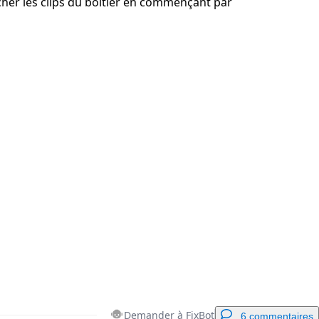
cher les clips du boîtier en commençant par
Annuler
Publier un commentaire
Demander à FixBot
6 commentaires