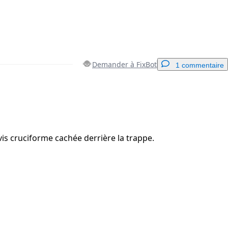
Demander à FixBot
1 commentaire
Ajouter un commentaire
vis cruciforme cachée derrière la trappe.
Annuler
Publier un commentaire