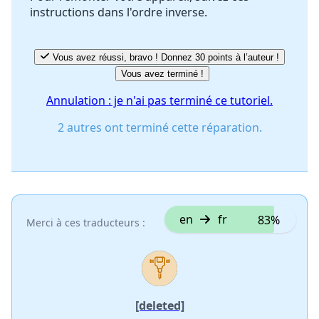
instructions dans l'ordre inverse.
Annuler
Publier un commentaire
Vous avez réussi, bravo ! Donnez 30 points à l’auteur !
Vous avez terminé !
Annulation : je n'ai pas terminé ce tutoriel.
2 autres ont terminé cette réparation.
en
fr
83%
Merci à ces traducteurs :
[deleted]