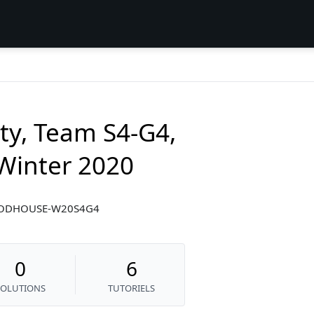
ity, Team S4-G4,
inter 2020
-WOODHOUSE-W20S4G4
0
6
SOLUTIONS
TUTORIELS