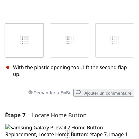
With the plastic opening tool, lift the second flap
up.
Demander à FixBot
Ajouter un commentaire
Étape 7
Locate Home Button
Ajouter un commentaire
Ajouter un commentaire