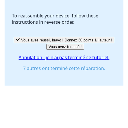
To reassemble your device, follow these
instructions in reverse order.
Annuler
Publier un commentaire
Vous avez réussi, bravo ! Donnez 30 points à l’auteur !
Vous avez terminé !
Annulation : je n'ai pas terminé ce tutoriel.
7 autres ont terminé cette réparation.