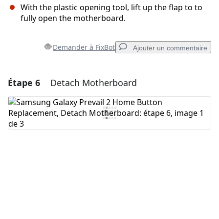
With the plastic opening tool, lift up the flap to to
fully open the motherboard.
Demander à FixBot
Ajouter un commentaire
Étape 6
Detach Motherboard
Ajouter un commentaire
Ajouter un commentaire
Annuler
Publier un commentaire