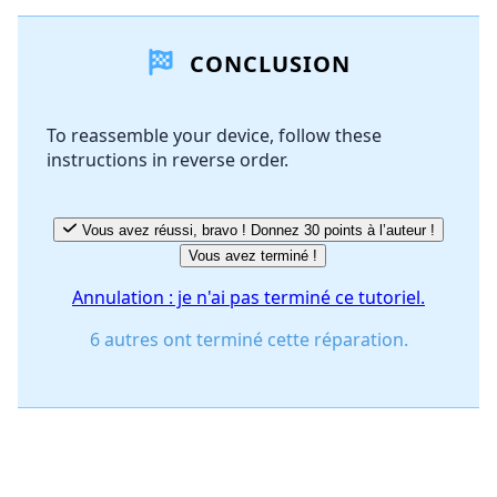
Ajouter un commentaire
CONCLUSION
Ajouter un commentaire
To reassemble your device, follow these
instructions in reverse order.
Annuler
Publier un commentaire
Vous avez réussi, bravo ! Donnez 30 points à l’auteur !
Vous avez terminé !
Annulation : je n'ai pas terminé ce tutoriel.
6 autres ont terminé cette réparation.