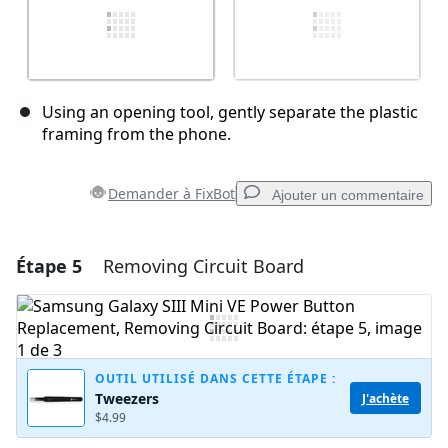
Using an opening tool, gently separate the plastic
framing from the phone.
Demander à FixBot
Ajouter un commentaire
Étape 5
Removing Circuit Board
Ajouter un commentaire
Ajouter un commentaire
OUTIL UTILISÉ DANS CETTE ÉTAPE :
Tweezers
J'achète
Annuler
Publier un commentaire
$4.99